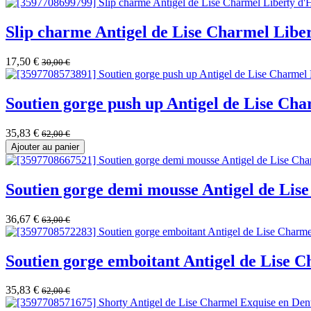
Slip charme Antigel de Lise Charmel Libe
17,50
€
30,00
€
Soutien gorge push up Antigel de Lise Ch
35,83
€
62,00
€
Ajouter au panier
Soutien gorge demi mousse Antigel de Lis
36,67
€
63,00
€
Soutien gorge emboitant Antigel de Lise 
35,83
€
62,00
€