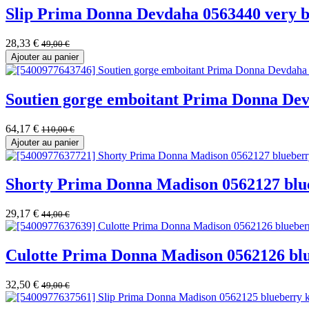
Slip Prima Donna Devdaha 0563440 very 
28,33
€
49,00
€
Ajouter au panier
Soutien gorge emboitant Prima Donna Dev
64,17
€
110,00
€
Ajouter au panier
Shorty Prima Donna Madison 0562127 blue
29,17
€
44,00
€
Culotte Prima Donna Madison 0562126 blu
32,50
€
49,00
€