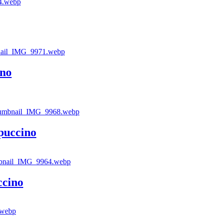
ino
puccino
ccino