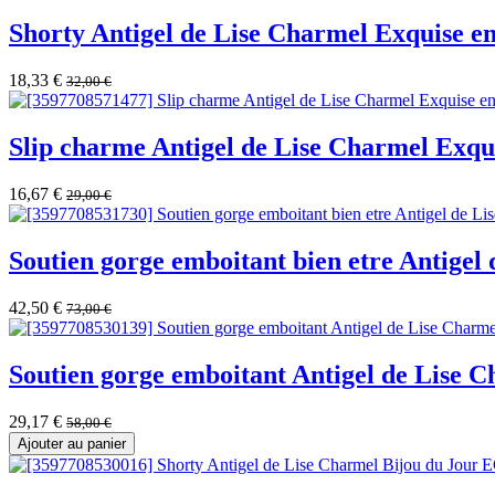
Shorty Antigel de Lise Charmel Exquise e
18,33
€
32,00
€
Slip charme Antigel de Lise Charmel Exqu
16,67
€
29,00
€
Soutien gorge emboitant bien etre Antige
42,50
€
73,00
€
Soutien gorge emboitant Antigel de Lise 
29,17
€
58,00
€
Ajouter au panier