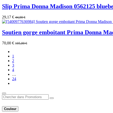
Slip Prima Donna Madison 0562125 bluebe
29,17
€
44,00
€
Soutien gorge emboitant Prima Donna Mad
70,00
€
105,00
€
1
2
3
4
…
24
Couleur