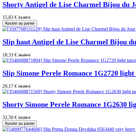
Shorty Antigel de Lise Charmel Bijou du
15,83
€
31,00
€
Ajouter au panier
Slip haut Antigel de Lise Charmel Bijou 
18,33
€
36,00
€
Slip Simone Perele Romance 1G2720 light 
29,17
€
50,00
€
Shorty Simone Perele Romance 1G2630 lig
32,50
€
55,00
€
Ajouter au panier