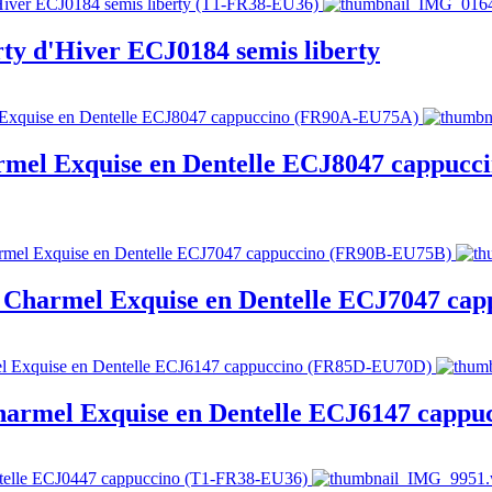
rty d'Hiver ECJ0184 semis liberty
armel Exquise en Dentelle ECJ8047 cappucc
e Charmel Exquise en Dentelle ECJ7047 cap
Charmel Exquise en Dentelle ECJ6147 cappu