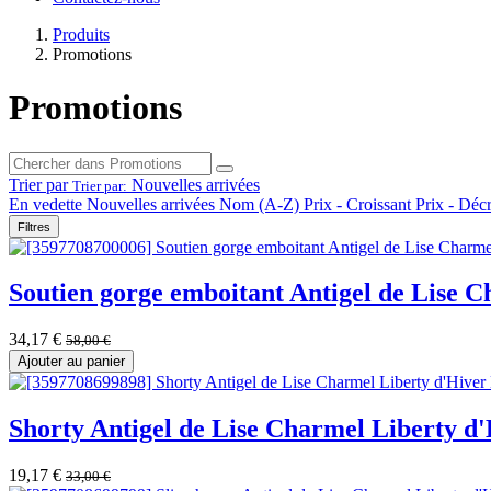
Produits
Promotions
Promotions
Trier par
Nouvelles arrivées
Trier par:
En vedette
Nouvelles arrivées
Nom (A-Z)
Prix - Croissant
Prix - Déc
Filtres
Soutien gorge emboitant Antigel de Lise 
34,17
€
58,00
€
Ajouter au panier
Shorty Antigel de Lise Charmel Liberty d
19,17
€
33,00
€