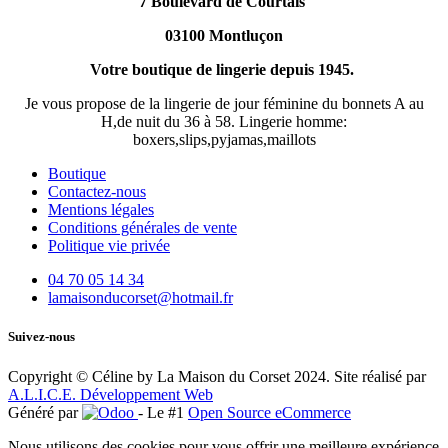
7 Boulevard de Courtais
03100 Montluçon
Votre boutique de lingerie depuis 1945.
Je vous propose de la lingerie de jour féminine du bonnets A au
H,de nuit du 36 à 58. Lingerie homme:
boxers,slips,pyjamas,maillots
Boutique
Contactez-nous
Mentions légales
Conditions générales de vente
Politique vie privée
04 70 05 14 34
lamaisonducorset@hotmail.fr
Suivez-nous
Copyright © Céline by La Maison du Corset 2024. Site réalisé par
A.L.I.C.E. Développement Web
Généré par
- Le #1
Open Source eCommerce
Nous utilisons des cookies pour vous offrir une meilleure expérience