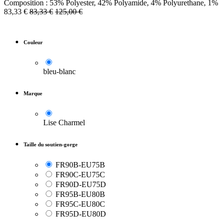
Composition : 53% Polyester, 42% Polyamide, 4% Polyurethane, 1%
83,33
€
83,33
€
125,00
€
Couleur
bleu-blanc
Marque
Lise Charmel
Taille du soutien-gorge
FR90B-EU75B
FR90C-EU75C
FR90D-EU75D
FR95B-EU80B
FR95C-EU80C
FR95D-EU80D